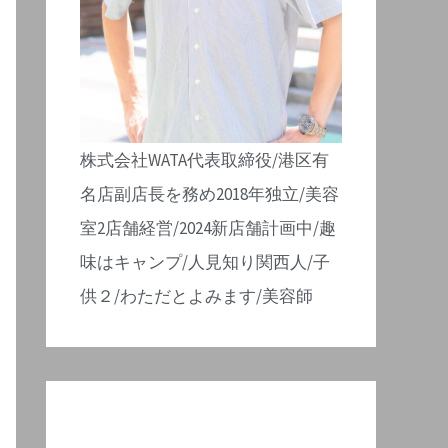
株式会社WATA代表取締役/港区有
名店副店長を務め2018年独立/美容
室2店舗経営/2024新店舗計画中/趣
味はキャンプ/人見知り関西人/子
供２/わただとよみます/美容師