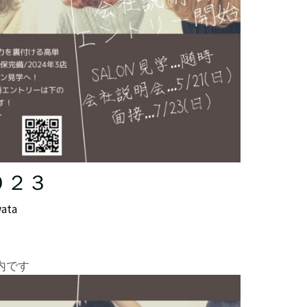
０２３
wata
内です