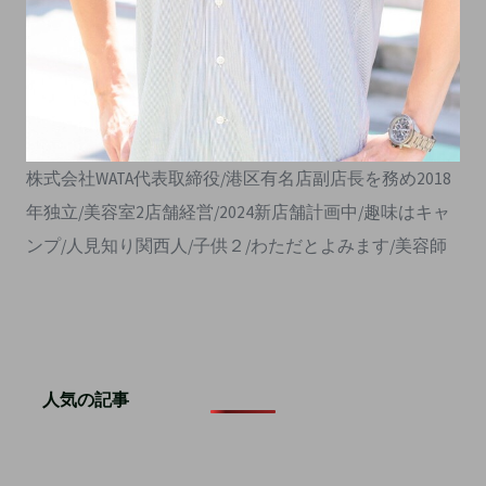
株式会社WATA代表取締役/港区有名店副店長を務め2018
年独立/美容室2店舗経営/2024新店舗計画中/趣味はキャ
ンプ/人見知り関西人/子供２/わただとよみます/美容師
人気の記事