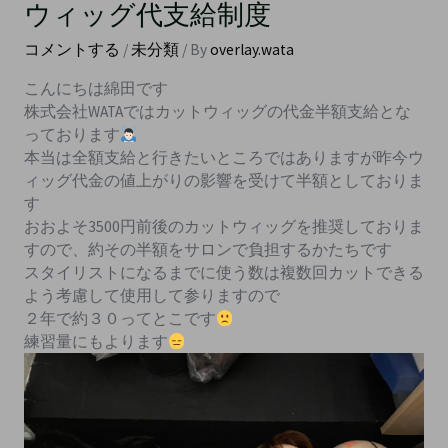
ウィッグ代支給制度
コメントする
/
未分類
/ By
overlay.wata
こんにちは綿田です
株式会社WATAではカットウィッグの代金半額支給とな
っております
本当は全額支給と行きたいところではありますが昨今ウ
ィッグ代金の値上がりの影響を受けて半額としておりま
す
おおよそ3500円前後のカットウィッグを推奨しておりま
すので、約その半額をサロンで負担するかたちです
スタイリストになるまでに使う数は複数回カットできる
よう考慮して使用して参りますので
２年で約３０ってとこです
練習量にもよります