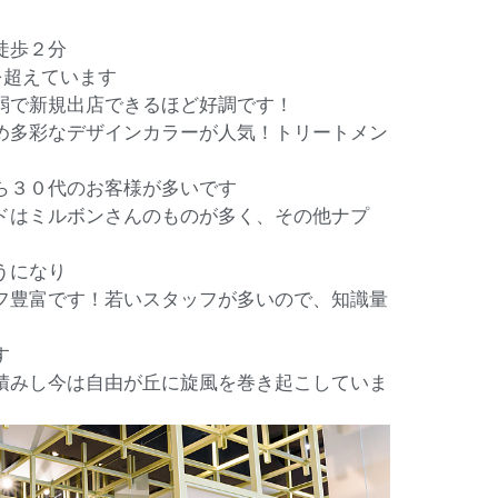
徒歩２分
0を超えています
弱で新規出店できるほど好調です！
め多彩なデザインカラーが人気！トリートメン
ら３０代のお客様が多いです
ドはミルボンさんのものが多く、その他ナプ
うになり
フ豊富です！若いスタッフが多いので、知識量
す
積みし今は自由が丘に旋風を巻き起こしていま