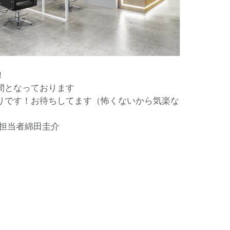
！
間となっております
りです！お待ちしてます（怖くないから気楽な
採用担当者綿田圭介