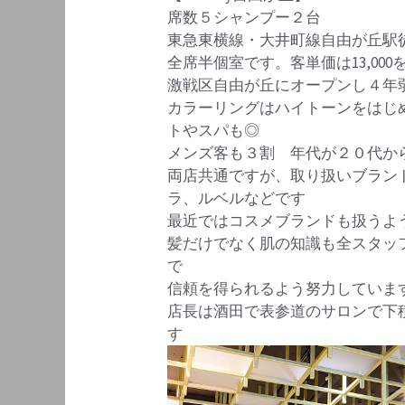
席数５シャンプー２台
東急東横線・大井町線自由が丘駅
全席半個室です。客単価は13,00
激戦区自由が丘にオープンし４年
カラーリングはハイトーンをはじ
トやスパも◎
メンズ客も３割 年代が２０代か
両店共通ですが、取り扱いブラン
ラ、ルベルなどです
最近ではコスメブランドも扱うよ
髪だけでなく肌の知識も全スタッ
で
信頼を得られるよう努力していま
店長は酒田で表参道のサロンで下
す