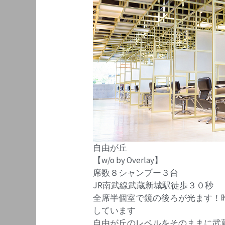
自由が丘
【w/o by Overlay】
席数８シャンプー３台
JR南武線武蔵新城駅徒歩３０秒
全席半個室で鏡の後ろが光ます！
しています
自由が丘のレベルをそのままに武蔵