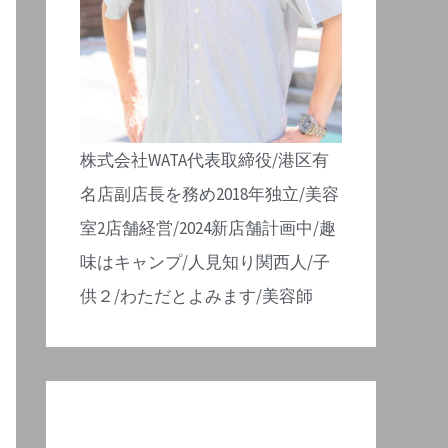
株式会社WATA代表取締役/港区有
名店副店長を務め2018年独立/美容
室2店舗経営/2024新店舗計画中/趣
味はキャンプ/人見知り関西人/子
供２/わただとよみます/美容師